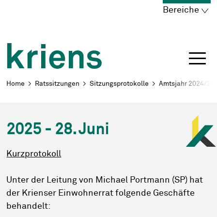
Schnellnavigation
Navigieren in Kriens
Home
Navigation
Inhalt
Portal
Bereiche
Breadcrumb
Home
Ratssitzungen
Sitzungsprotokolle
Amtsjahr 2024/25
2025 - 28. Juni
Kurzprotokoll
Unter der Leitung von Michael Portmann (SP) hat
der Krienser Einwohnerrat folgende Geschäfte
behandelt: