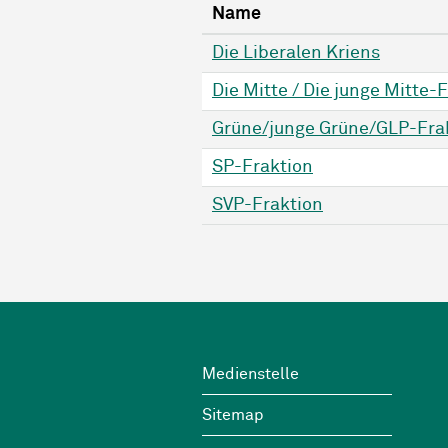
Name
Die Liberalen Kriens
Die Mitte / Die junge Mitte-
Grüne/junge Grüne/GLP-Fra
SP-Fraktion
SVP-Fraktion
Footer
Wichtige Links
Medienstelle
Sitemap