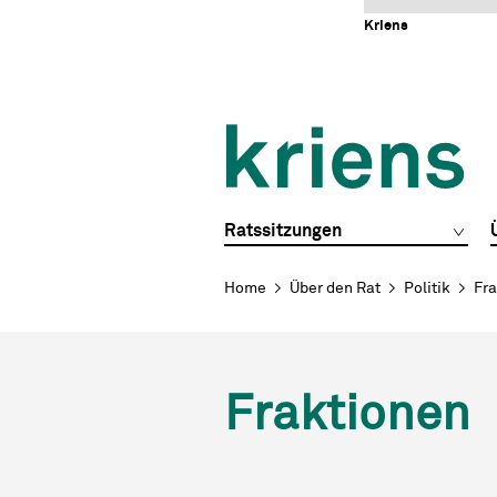
Schnellnavigation
Navigieren in Kriens
Home
Navigation
Inhalt
Portal
Kriens
Hauptnavigation
Ratssitzungen
Breadcrumb
Home
Über den Rat
Politik
Fra
Fraktionen