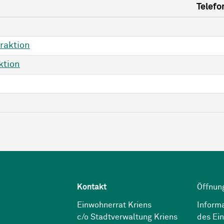
Telefo
Fraktion
ktion
Kontakt
Öffnun
Einwohnerrat Kriens
Inform
c/o Stadtverwaltung Kriens
des Ei