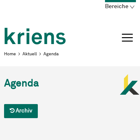
Schnellnavigation
Navigieren in Kriens
Home
Navigation
Inhalt
Portal
Bereiche
Breadcrumb
Home
Aktuell
Agenda
Agenda
Archiv