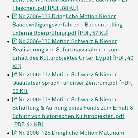
Zentrale Wertstoffsammelstelle auch für PET-
Flaschen.pdf [PDF, 88 KB]
Nr. 2006-113 Dringliche Motion Kiener
Baubewilligungsverfahren - Baucontrolling
Externe Überprüfung.pdf [PDF, 57 KB]
Nr. 2006-116 Motion Schwarz & Kiener
Realisierung von Sofortmassnahmen zum
Erhalt des Kulturobjektes Unter-Ey.pdf [PDF, 40
KB]
Nr. 2006-117 Motion Schwarz & Kiener
Qualitätsanspruch für unser Zentrum.pdf [PDF,
66 KB]
Nr. 2006-118 Motion Schwarz & Kiener
Schaffung & Äufnung eines Fonds zum Erhalt &
Schutz von historischen Kulturobjekten.pdf
[PDF, 43 KB]
Nr. 2006-125 Dringliche Motion Mattmann