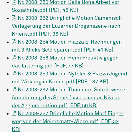
Nr. 2008-250 Motion Dalla Bona Arbeit vor
Sozialhilfe.pdf [PDF, 45 KB]
Nr. 2008-252 Dringliche Motion Camenisch
Verlagerung der Luzerner Drogenszene nach
Kriens.pdf [PDF, 36 KB]
Nr. 2008-254 Motion Piazza E-Rechnungen -
mit 3 Klicks Geld sparen!.pdf [PDF, 41 KB]
Nr. 2008-256 Motion Heini Proaktiv gegen
das Littering.pdf [PDF, 77 KB]
Nr. 2008-259 Motion Nyfeler & Piazza Jugend
mit Wirkung in Kriens.pdf [PDF, 187 KB]
Nr. 2008-262 Motion Thalmann Schrittweise
Annäherung des Steuerfusses an das Niveau
der Agglomeration.pdf [PDF, 56 KB]
Nr. 2008-267 Dringliche Motion Morf Finger
weg von der Meiersmatt-Wiese.pdf [PDF, 32
KB]