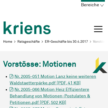
Schnellnavigation
Navigieren in Kriens
Home
Navigation
Inhalt
Portal
Bereiche
Breadcrumb
Home
Ratsgeschäfte
ER-Geschäfte bis 30.4.2017
Vorstöss
Vorstösse: Motionen
Nr. 2005-051 Motion Lanz keine weiteren
Waldstaetterpärke.pdf [PDF, 41 KB]
Nr. 2005-066 Motion Heiz Effizientere
Behandlung von Motionen-Postulaten &
Petitionen.pdf [PDF, 502 KB]