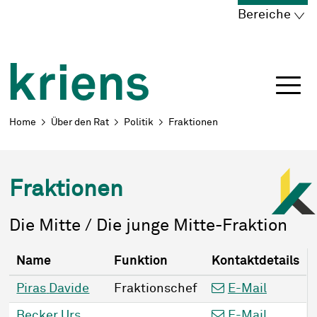
Schnellnavigation
Navigieren in Kriens
Home
Navigation
Inhalt
Portal
Bereiche
Breadcrumb
Home
Über den Rat
Politik
Fraktionen
Fraktionen
Die Mitte / Die junge Mitte-Fraktion
Dienstleistungen
Name
Funktion
Kontaktdetails
Piras
Davide
Fraktionschef
E-Mail
Becker
Urs
E-Mail