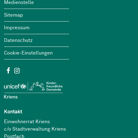
Footer
Wichtige Links
Medienstelle
Sitemap
Impressum
Datenschutz
Cookie-Einstellungen
Social Media
Facebook
Instagram
Kontakt
Einwohnerrat Kriens
c/o Stadtverwaltung Kriens
Postfach