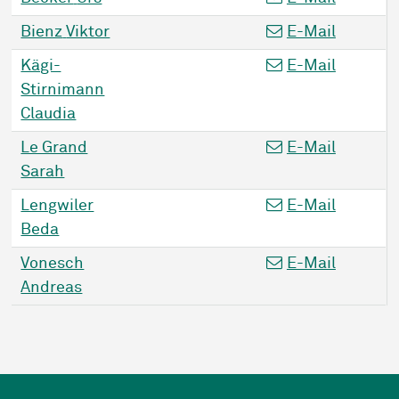
Bienz
Viktor
E-Mail
Kägi-
E-Mail
Stirnimann
Claudia
Le Grand
E-Mail
Sarah
Lengwiler
E-Mail
Beda
Vonesch
E-Mail
Andreas