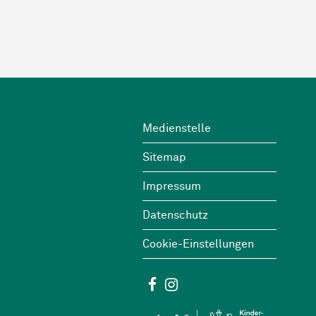
Footer
Wichtige Links
Medienstelle
Sitemap
Impressum
Datenschutz
Cookie-Einstellungen
Social Media
Facebook
Instagram