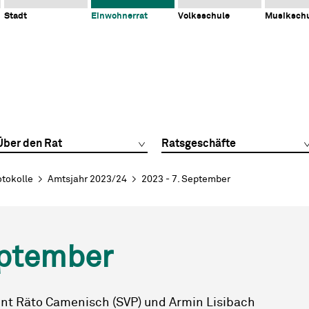
Stadt
Einwohnerrat
Volksschule
Musiksch
Über den Rat
Ratsgeschäfte
otokolle
Amtsjahr 2023/24
2023 - 7. September
eptember
ent Räto Camenisch (SVP) und Armin Lisibach