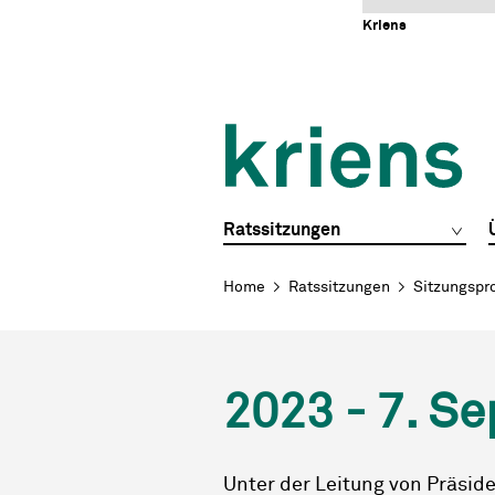
Schnellnavigation
Navigieren in Kriens
Home
Navigation
Inhalt
Portal
Kriens
Hauptnavigation
Ratssitzungen
Breadcrumb
Home
Ratssitzungen
Sitzungspr
2023 - 7. S
Unter der Leitung von Präsid