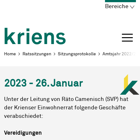
Schnellnavigation
Navigieren in Kriens
Home
Navigation
Inhalt
Portal
Bereiche
Breadcrumb
Home
Ratssitzungen
Sitzungsprotokolle
Amtsjahr 2022/23
2023 - 26. Januar
Unter der Leitung von Räto Camenisch (SVP) hat
der Krienser Einwohnerrat folgende Geschäfte
verabschiedet:
Vereidigungen