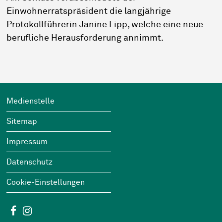
Einwohnerratspräsident die langjährige
Protokollführerin Janine Lipp, welche eine neue
berufliche Herausforderung annimmt.
Footer
Wichtige Links
Medienstelle
Sitemap
Impressum
Datenschutz
Cookie-Einstellungen
Social Media
Facebook
Instagram