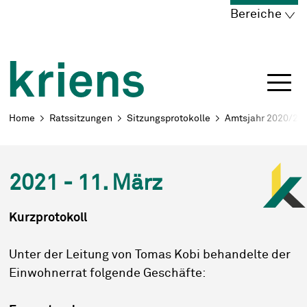
Schnellnavigation
Navigieren in Kriens
Home
Navigation
Inhalt
Portal
Bereiche
Breadcrumb
Home
Ratssitzungen
Sitzungsprotokolle
Amtsjahr 2020/21
2021 - 11. März
Kurzprotokoll
Unter der Leitung von Tomas Kobi behandelte der
Einwohnerrat folgende Geschäfte: