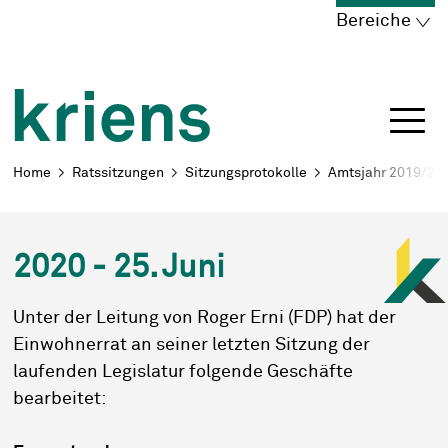
Schnellnavigation
Navigieren in Kriens
Home
Navigation
Inhalt
Portal
Bereiche
Breadcrumb
Home
Ratssitzungen
Sitzungsprotokolle
Amtsjahr 2019/20
2020 - 25. Juni
Unter der Leitung von Roger Erni (FDP) hat der
Einwohnerrat an seiner letzten Sitzung der
laufenden Legislatur folgende Geschäfte
bearbeitet: