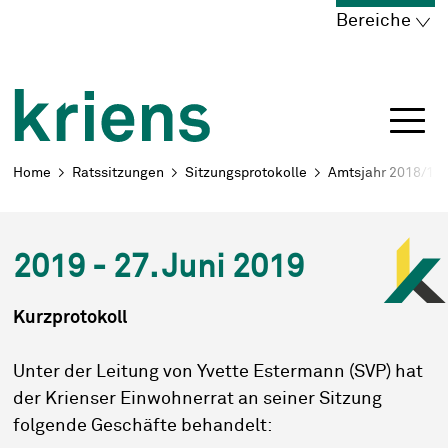
Schnellnavigation
Navigieren in Kriens
Home
Navigation
Inhalt
Portal
Bereiche
Breadcrumb
Home
Ratssitzungen
Sitzungsprotokolle
Amtsjahr 2018/19
2019 - 27. Juni 2019
Kurzprotokoll
Unter der Leitung von Yvette Estermann (SVP) hat
der Krienser Einwohnerrat an seiner Sitzung
folgende Geschäfte behandelt: