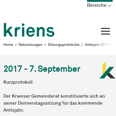
Schnellnavigation
Navigieren in Kriens
Home
Navigation
Inhalt
Portal
Bereiche
Breadcrumb
Home
Ratssitzungen
Sitzungsprotokolle
Amtsjahr 2017/18
2017 - 7. September
Kurzprotokoll
Der Krienser Gemeinderat konstituierte sich an
seiner Donnerstagssitzung für das kommende
Amtsjahr.