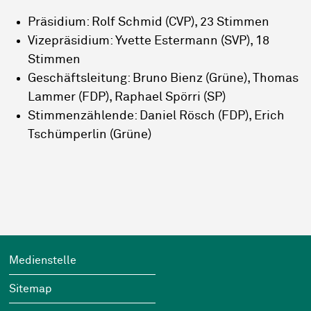
Präsidium: Rolf Schmid (CVP), 23 Stimmen
Vizepräsidium: Yvette Estermann (SVP), 18
Stimmen
Geschäftsleitung: Bruno Bienz (Grüne), Thomas
Lammer (FDP), Raphael Spörri (SP)
Stimmenzählende: Daniel Rösch (FDP), Erich
Tschümperlin (Grüne)
Footer
Wichtige Links
Medienstelle
Sitemap