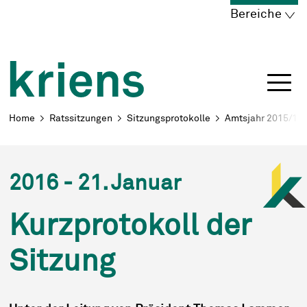
Schnellnavigation
Navigieren in Kriens
Home
Navigation
Inhalt
Portal
Bereiche
Breadcrumb
Home
Ratssitzungen
Sitzungsprotokolle
Amtsjahr 2015/16
2016 - 21. Januar
Kurzprotokoll der
Sitzung