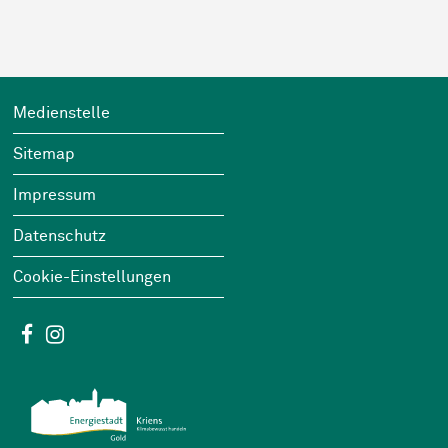
Footer
Wichtige Links
Medienstelle
Sitemap
Impressum
Datenschutz
Cookie-Einstellungen
Social Media
Facebook
Instagram