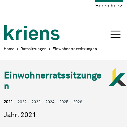
Schnellnavigation
Navigieren in Kriens
Home
Navigation
Inhalt
Portal
Bereiche
Breadcrumb
Home
Ratssitzungen
Einwohnerratssitzungen
Einwohnerratssitzunge
n
2021
2022
2023
2024
2025
2026
Jahr: 2021