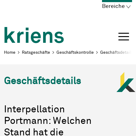
Schnellnavigation
Navigieren in Kriens
Home
Navigation
Inhalt
Portal
Bereiche
Breadcrumb
Home
Ratsgeschäfte
Geschäftskontrolle
Geschäftsdetails
Geschäftsdetails
Interpellation
Portmann: Welchen
Stand hat die