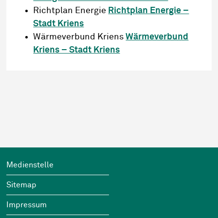
Richtplan Energie
Richtplan Energie –
Stadt Kriens
Wärmeverbund Kriens
Wärmeverbund
Kriens – Stadt Kriens
Footer
Wichtige Links
Medienstelle
Sitemap
Impressum