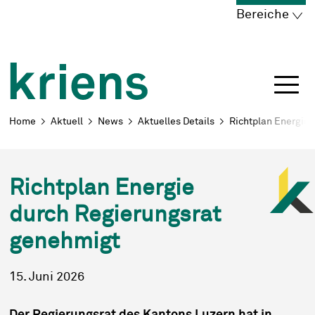
Schnellnavigation
Navigieren in Kriens
Home
Navigation
Inhalt
Portal
Bereiche
Breadcrumb
Home
Aktuell
News
Aktuelles Details
Richtplan Energie
Richtplan Energie
durch Regierungsrat
genehmigt
15. Juni 2026