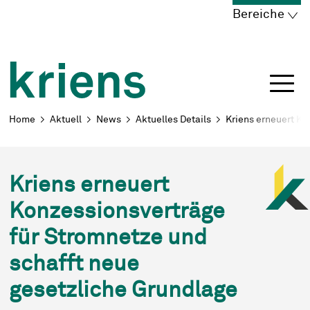
Schnellnavigation
Navigieren in Kriens
Home
Navigation
Inhalt
Portal
Bereiche
Breadcrumb
Home
Aktuell
News
Aktuelles Details
Kriens erneuert Ko
Kriens erneuert
Konzessionsverträge
für Stromnetze und
schafft neue
gesetzliche Grundlage